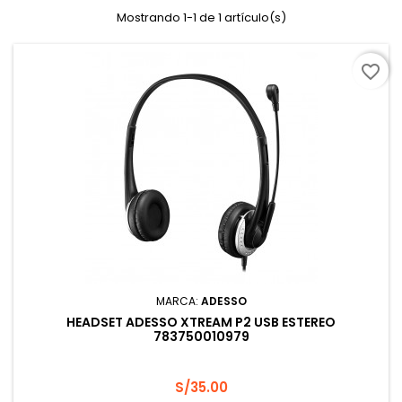
Mostrando 1-1 de 1 artículo(s)
favorite_border
MARCA:
ADESSO
HEADSET ADESSO XTREAM P2 USB ESTEREO
783750010979
Precio
S/35.00