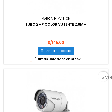
MARCA:
HIKVISION
TUBO 2MP COLOR VU LENTE 2.8MM
Precio
S/145.00
Añadir al carrito

Últimas unidades en stock

favo