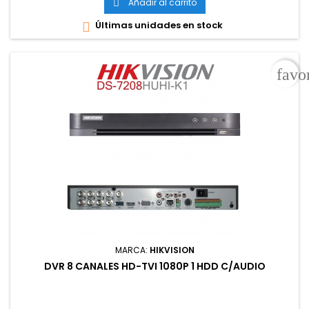
Añadir al carrito

Últimas unidades en stock

favo
MARCA:
HIKVISION
DVR 8 CANALES HD-TVI 1080P 1 HDD C/AUDIO