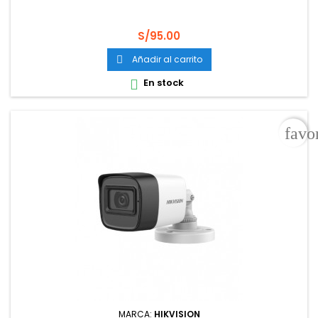
Precio
S/95.00
Añadir al carrito

En stock

favo
MARCA:
HIKVISION