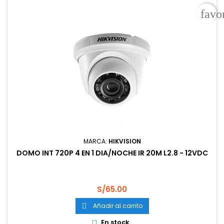
favo
MARCA:
HIKVISION
DOMO INT 720P 4 EN 1 DIA/NOCHE IR 20M L2.8 - 12VDC
Precio
S/65.00
Añadir al carrito

En stock
