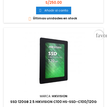
Precio
S/250.00
Añadir al carrito

Últimas unidades en stock

favo
MARCA:
HIKVISION
SSD 120GB 2.5 HIKVISION C100 HS-SSD-C100/120G