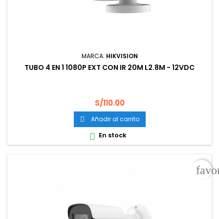
MARCA:
HIKVISION
TUBO 4 EN 1 1080P EXT CON IR 20M L2.8M - 12VDC
Precio
S/110.00
Añadir al carrito

En stock

favo