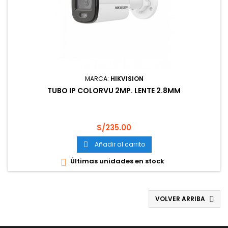
MARCA:
HIKVISION
TUBO IP COLORVU 2MP. LENTE 2.8MM
Precio
S/235.00
Añadir al carrito

Últimas unidades en stock

VOLVER ARRIBA
