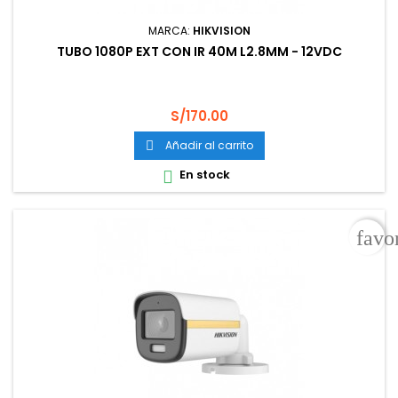
MARCA:
HIKVISION
TUBO 1080P EXT CON IR 40M L2.8MM - 12VDC
Precio
S/170.00
Añadir al carrito

En stock

favo