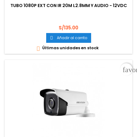
TUBO 1080P EXT CON IR 20M L2.8MM Y AUDIO - 12VDC
Precio
S/135.00
Añadir al carrito

Últimas unidades en stock

favo