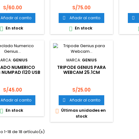
31340003401)
Precio
Precio
S/60.00
S/75.00
Añadir al carrito
Añadir al carrito


En stock
En stock


ARCA:
GENIUS
MARCA:
GENIUS
LADO NUMERICO
TRIPODE GENIUS PARA
 NUMPAD I120 USB
WEBCAM 25.1CM
BLACK
BLACK/SILVER
Precio
Precio
S/45.00
S/25.00
Añadir al carrito
Añadir al carrito

En stock
Últimas unidades en


stock
 1-18 de 18 artículo(s)