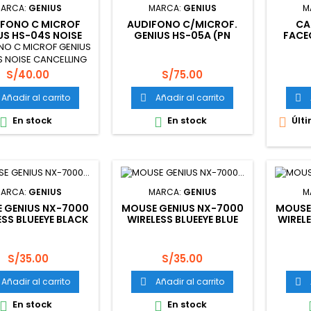
ARCA:
GENIUS
MARCA:
GENIUS
M
IFONO C MICROF
AUDIFONO C/MICROF.
CA
US HS-04S NOISE
GENIUS HS-05A (PN
FACE
NCELLING BLUE
31710011100)
10
NO C MICROF GENIUS
(3
 NOISE CANCELLING
BLUE
Precio
Precio
S/40.00
S/75.00
Añadir al carrito
Añadir al carrito


En stock
En stock
Últi



ARCA:
GENIUS
MARCA:
GENIUS
M
 GENIUS NX-7000
MOUSE GENIUS NX-7000
MOUSE
ESS BLUEEYE BLACK
WIRELESS BLUEEYE BLUE
WIRELE
Precio
Precio
S/35.00
S/35.00
Añadir al carrito
Añadir al carrito


En stock
En stock

