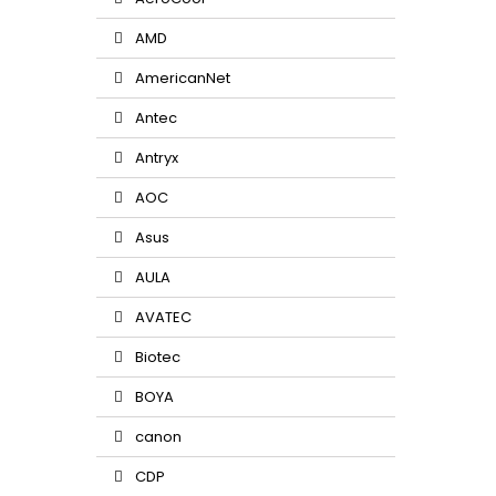
AMD
AmericanNet
Antec
Antryx
AOC
Asus
AULA
AVATEC
Biotec
BOYA
canon
CDP