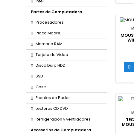
Intel
Partes de Computadora
Procesadores
M
Placa Madre
MOUSE
WI
Memoria RAM
CHO
Tarjeta de Video
Disco Duro HDD

SSD
Case
Fuentes de Poder
Lectoras CD DVD
M
Refrigeración y ventiladores
TEC
MOUS
(PN
Accesorios de Computadora