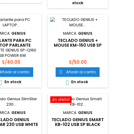
stock
ARCA:
GENIUS
MARCA:
GENIUS
LANTE PARA PC
TECLADO GENIUS +
TOP PARLANTE
MOUSE KM-160 USB SP
US SP-Q160 USB
BLACK (PN 31330001414)
TE GENIUS SP-Q160
POWER
SB POWER 6W
Precio
Precio
S/40.00
S/50.00
Añadir al carrito
Añadir al carrito

En stock
En stock


¡En oferta!
ARCA:
GENIUS
MARCA:
GENIUS
CLADO GENIUS
TECLADO GENIUS SMART
AR 230 USB WHITE
KB-102 USB SP BLACK
SP