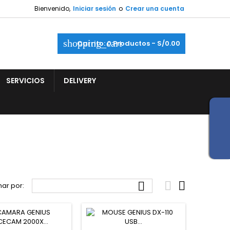
Bienvenido,
Iniciar sesión
o
Crear una cuenta
shopping_cart
Carrito:
0
Productos - S/0.00
SERVICIOS
DELIVERY



ar por: