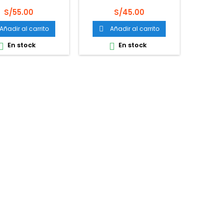
Precio
Precio
S/55.00
S/45.00
Añadir al carrito
Añadir al carrito

En stock
En stock

