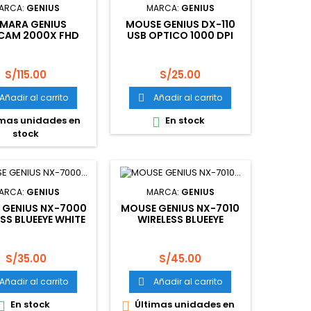
ARCA:
GENIUS
MARCA:
GENIUS
MARA GENIUS
MOUSE GENIUS DX-110
CAM 2000X FHD
USB OPTICO 1000 DPI
80P USB BLACK
BLACK
2200006400)
Precio
Precio
S/115.00
S/25.00
Añadir al carrito
Añadir al carrito

mas unidades en
En stock

stock
ARCA:
GENIUS
MARCA:
GENIUS
 GENIUS NX-7000
MOUSE GENIUS NX-7010
SS BLUEEYE WHITE
WIRELESS BLUEEYE
MAGENTA (PN
31030114107)
Precio
Precio
S/35.00
S/45.00
Añadir al carrito
Añadir al carrito

En stock
Últimas unidades en

