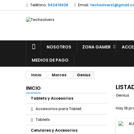
Teléfono:
942419628
Email:
techsolvers1@gmail.
NOSOTROS
ZONA GAMER
ACCE
MEDIOS DE PAGO
Inicio
Marcas
Genius
LISTA
INICIO
Genius
Tablets y Accesorios
Hay 18 pr
Accesorios para Tablet
Tablets
Celulares y Accesorios