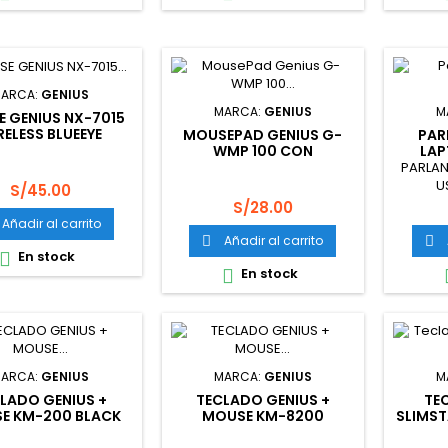
ARCA:
GENIUS
MARCA:
GENIUS
M
 GENIUS NX-7015
RELESS BLUEEYE
MOUSEPAD GENIUS G-
PAR
COLATE/BLACK
WMP 100 CON
LAP
DESCANSADOR NEGRO
GENI
PARLAN
U
Precio
S/45.00
Precio
S/28.00
Añadir al carrito
Añadir al carrito


En stock

En stock

ARCA:
GENIUS
MARCA:
GENIUS
M
LADO GENIUS +
TECLADO GENIUS +
TE
E KM-200 BLACK
MOUSE KM-8200
SLIMST
 31330003401)
WIRELESS BLACK (PN