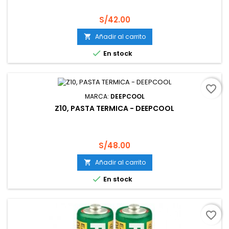
Precio
S/42.00
Añadir al carrito


En stock
favorite_border
MARCA:
DEEPCOOL
Z10, PASTA TERMICA - DEEPCOOL
Precio
S/48.00
Añadir al carrito


En stock
favorite_border