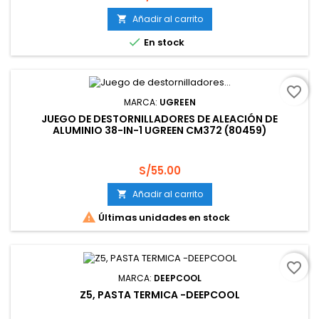
Añadir al carrito


En stock
favorite_border
MARCA:
UGREEN
JUEGO DE DESTORNILLADORES DE ALEACIÓN DE
ALUMINIO 38-IN-1 UGREEN CM372 (80459)
Precio
S/55.00
Añadir al carrito


Últimas unidades en stock
favorite_border
MARCA:
DEEPCOOL
Z5, PASTA TERMICA -DEEPCOOL