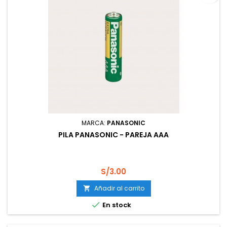
MARCA:
PANASONIC
PILA PANASONIC - PAREJA AAA
Precio
S/3.00
Añadir al carrito


En stock