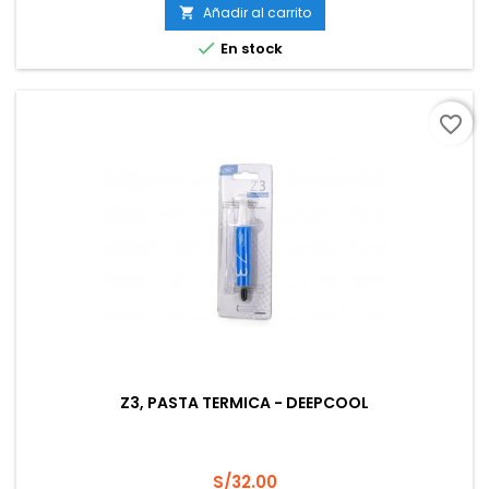
Añadir al carrito


En stock
favorite_border
Z3, PASTA TERMICA - DEEPCOOL
Precio
S/32.00