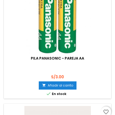
PILA PANASONIC - PAREJA AA
Precio
S/3.00
Añadir al carrito


En stock
favorite_border