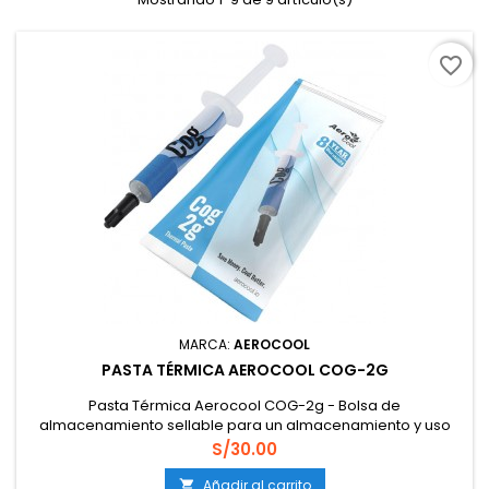
favorite_border
MARCA:
AEROCOOL
PASTA TÉRMICA AEROCOOL COG-2G
Pasta Térmica Aerocool COG-2g - Bolsa de
almacenamiento sellable para un almacenamiento y uso
conveniente- Altamente duradero para un uso de hasta 8
Precio
S/30.00
años- Alta viscosidad para una fácil aplicación-
Nanotecnología que mejora la conducción de calor-
Añadir al carrito
