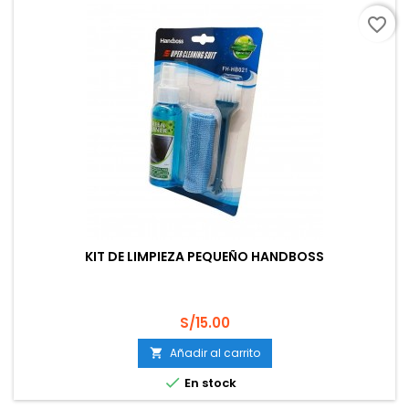
favorite_border
KIT DE LIMPIEZA PEQUEÑO HANDBOSS
Precio
S/15.00
Añadir al carrito


En stock