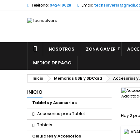
Teléfono:
942419628
Email:
techsolvers1@gmail.
NOSOTROS
ZONA GAMER
ACCE
MEDIOS DE PAGO
Inicio
Memorias USB y SDCard
Accesorios y
INICIO
Tablets y Accesorios
Accesorios para Tablet
Hay 2 pr
Tablets
Celulares y Accesorios