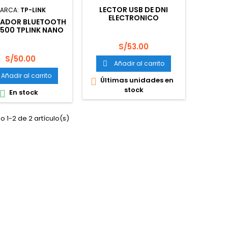
LECTOR USB DE DNI
ARCA:
TP-LINK
ELECTRONICO
ADOR BLUETOOTH
B500 TPLINK NANO
USB ADAPTER
Precio
S/53.00
Precio
S/50.00
Añadir al carrito

Añadir al carrito
Últimas unidades en

stock
En stock

 1-2 de 2 artículo(s)