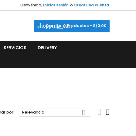
Bienvenido,
Iniciar sesión
o
Crear una cuenta
shopping_cart
Carrito:
0
Productos - S/0.00
SERVICIOS
DELIVERY



ar por:
Relevancia