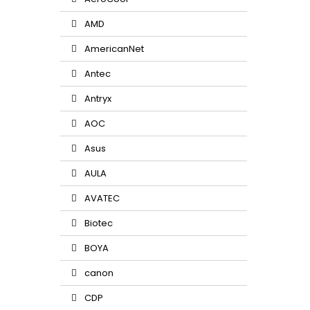
AMD
AmericanNet
Antec
Antryx
AOC
Asus
AULA
AVATEC
Biotec
BOYA
canon
CDP