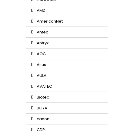
AMD
AmericanNet
Antec
Antryx
AOC
Asus
AULA
AVATEC
Biotec
BOYA
canon
CDP