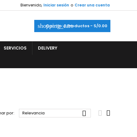
Bienvenido,
Iniciar sesión
o
Crear una cuenta
shopping_cart
Carrito:
0
Productos - S/0.00
SERVICIOS
DELIVERY



ar por:
Relevancia