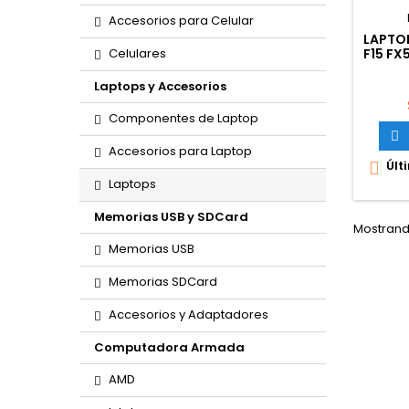
Accesorios para Celular
LAPTO
Celulares
F15 FX
CORE
1650 4
Laptops y Accesorios
SSD
Componentes de Laptop

Accesorios para Laptop
Últ

Laptops
Memorias USB y SDCard
Mostrando
Memorias USB
Memorias SDCard
Accesorios y Adaptadores
Computadora Armada
AMD