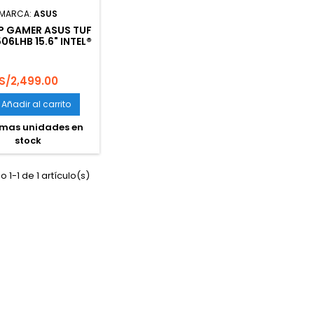
MARCA:
ASUS
P GAMER ASUS TUF
506LHB 15.6" INTEL®
™ I5-10300H GTX
GB 8GB RAM 512GB
 BONFIRE BLACK
Precio
S/2,499.00
Añadir al carrito
imas unidades en
stock
 1-1 de 1 artículo(s)